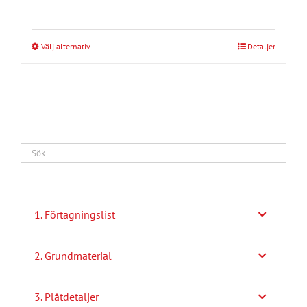
Välj alternativ
Detaljer
Den
här
produkten
har
flera
varianter.
De
olika
alternativen
1. Förtagningslist
kan
väljas
2. Grundmaterial
på
produktsidan
3. Plåtdetaljer