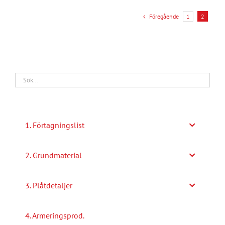
produkten
har
Föregående
1
2
flera
varianter.
De
olika
alternativen
kan
väljas
1. Förtagningslist
på
produktsidan
2. Grundmaterial
3. Plåtdetaljer
4. Armeringsprod.