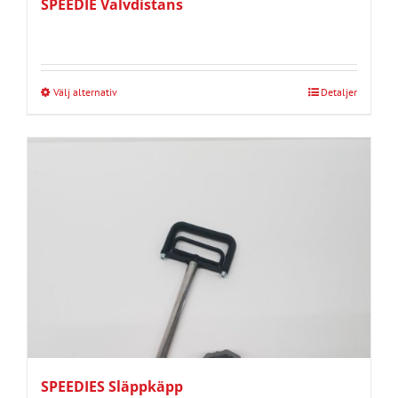
SPEEDIE Valvdistans
produktsidan
Välj alternativ
Detaljer
Den
här
produkten
har
flera
varianter.
De
olika
alternativen
kan
väljas
på
SPEEDIES Släppkäpp
produktsidan