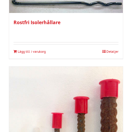
kan
väljas
på
Rostfri Isolerhållare
produktsidan
Lägg till i varukorg
Detaljer