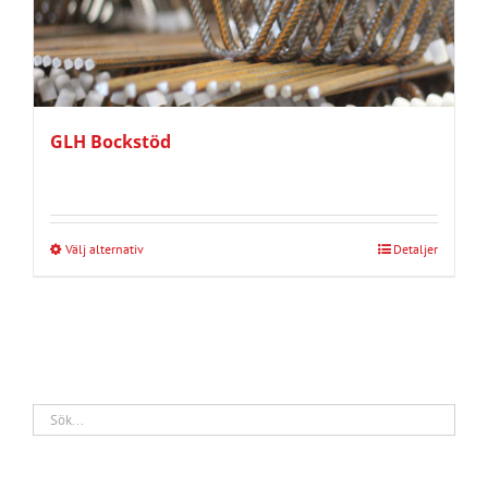
GLH Bockstöd
Välj alternativ
Detaljer
Den
här
produkten
har
flera
varianter.
De
olika