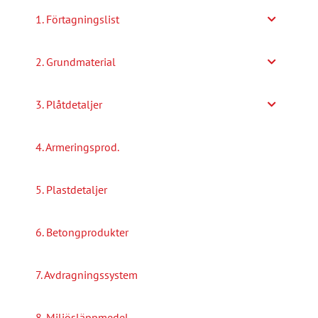
alternativen
1. Förtagningslist
kan
väljas
2. Grundmaterial
på
produktsidan
3. Plåtdetaljer
4. Armeringsprod.
5. Plastdetaljer
6. Betongprodukter
7. Avdragningssystem
8. Miljösläppmedel