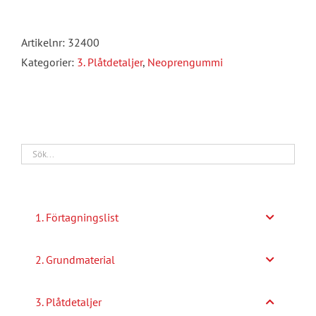
Gummi
>60
Artikelnr:
32400
shore
Kategorier:
3. Plåtdetaljer
,
Neoprengummi
mängd
1. Förtagningslist
2. Grundmaterial
3. Plåtdetaljer