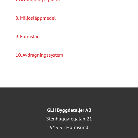
8. Miljösläppmedel
9. Formstag
10. Avdragningssystem
GLH Byggdetaljer AB
Stenhuggaregatan 21
913 35 Holmsund