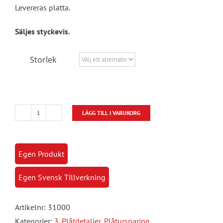
Levereras platta.
Säljes styckevis.
Storlek
LÄGG TILL I VARUKORG
Plåtursparing
Perforerade
mängd
Egen Produkt
Egen Svensk Tillverkning
Artikelnr:
31000
Kategorier:
3. Plåtdetaljer
,
Plåtursparing