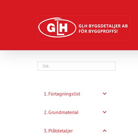
Fortsätt
till
innehållet
1. Förtagningslist
2. Grundmaterial
3. Plåtdetaljer