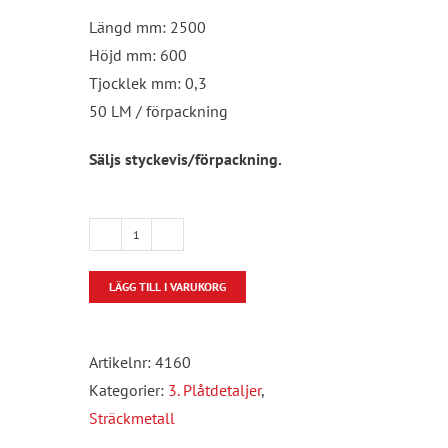
Längd mm: 2500
Höjd mm: 600
Tjocklek mm: 0,3
50 LM / förpackning
Säljs styckevis/förpackning.
Sträckmetall
Förzinkad
LÄGG TILL I VARUKORG
mängd
Artikelnr:
4160
Kategorier:
3. Plåtdetaljer
,
Sträckmetall