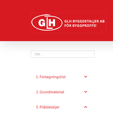
Fortsätt
till
innehållet
1. Förtagningslist
2. Grundmaterial
3. Plåtdetaljer