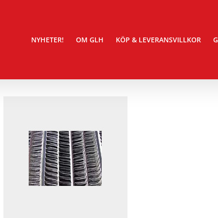
NYHETER!
OM GLH
KÖP & LEVERANSVILLKOR
G