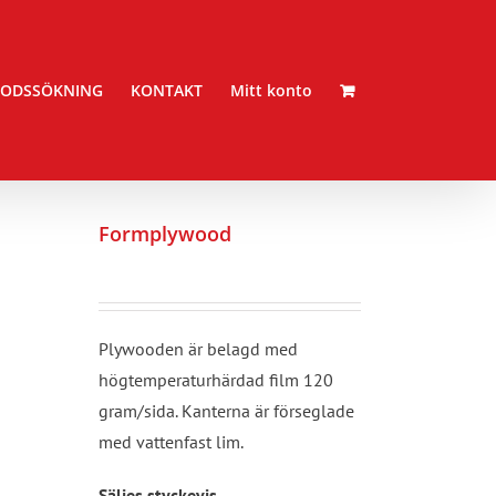
ODSSÖKNING
KONTAKT
Mitt konto
Formplywood
Plywooden är belagd med
högtemperaturhärdad film 120
gram/sida. Kanterna är förseglade
med vattenfast lim.
Säljes styckevis.