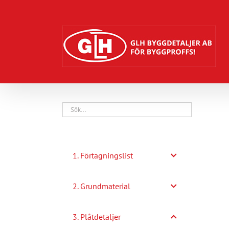
Fortsätt
till
innehållet
1. Förtagningslist
2. Grundmaterial
3. Plåtdetaljer