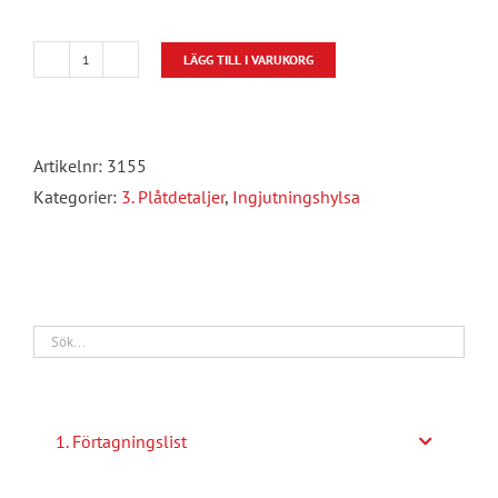
LÄGG TILL I VARUKORG
Ingjutningshylsa
av
plast
Artikelnr:
3155
(skyddsräcksystem)
Kategorier:
3. Plåtdetaljer
,
Ingjutningshylsa
mängd
1. Förtagningslist