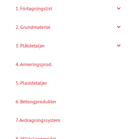
alternativen
1. Förtagningslist
kan
väljas
2. Grundmaterial
på
produktsidan
3. Plåtdetaljer
4. Armeringsprod.
5. Plastdetaljer
6. Betongprodukter
7. Avdragningssystem
8. Miljösläppmedel