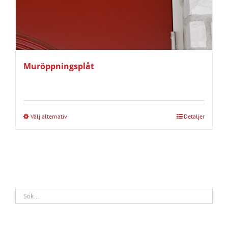
Muröppningsplåt
Välj alternativ
Detaljer
Den
här
produkten
har
flera
varianter.
De
olika