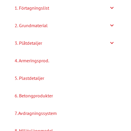
alternativen
1. Förtagningslist
kan
väljas
2. Grundmaterial
på
produktsidan
3. Plåtdetaljer
4. Armeringsprod.
5. Plastdetaljer
6. Betongprodukter
7. Avdragningssystem
8. Miljösläppmedel