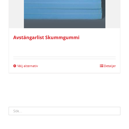
Avstängarlist Skummgummi
Välj alternativ
Detaljer
Den
här
produkten
har
flera
varianter.
De
olika