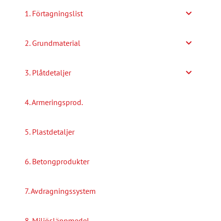
alternativen
1. Förtagningslist
kan
väljas
2. Grundmaterial
på
produktsidan
3. Plåtdetaljer
4. Armeringsprod.
5. Plastdetaljer
6. Betongprodukter
7. Avdragningssystem
8. Miljösläppmedel