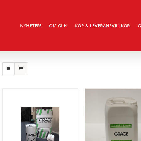
NYHETER!
OM GLH
KÖP & LEVERANSVILLKOR
G