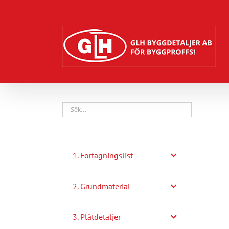
Fortsätt
till
innehållet
1. Förtagningslist
2. Grundmaterial
3. Plåtdetaljer