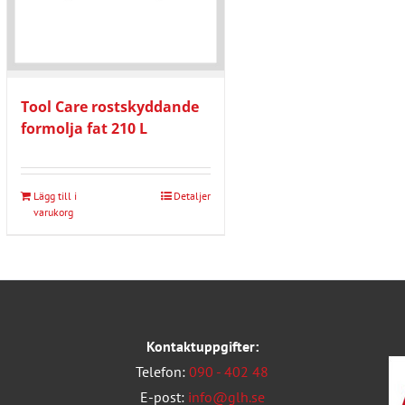
Tool Care rostskyddande
formolja fat 210 L
Lägg till i
Detaljer
varukorg
Kontaktuppgifter:
Telefon:
090 - 402 48
E-post:
info@glh.se