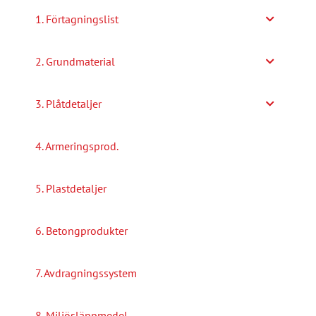
alternativen
1. Förtagningslist
kan
väljas
2. Grundmaterial
på
produktsidan
3. Plåtdetaljer
4. Armeringsprod.
5. Plastdetaljer
6. Betongprodukter
7. Avdragningssystem
8. Miljösläppmedel