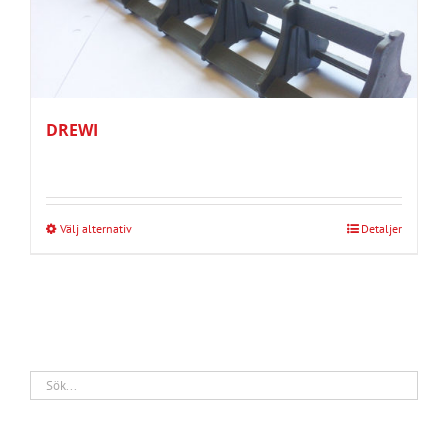
DREWI
Välj alternativ
Detaljer
Den
här
produkten
har
flera
varianter.
De
olika