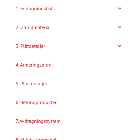
alternativen
1. Förtagningslist
kan
väljas
2. Grundmaterial
på
produktsidan
3. Plåtdetaljer
4. Armeringsprod.
5. Plastdetaljer
6. Betongprodukter
7. Avdragningssystem
8. Miljösläppmedel