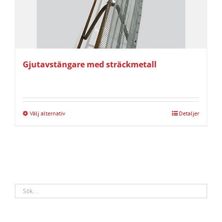
Gjutavstängare med sträckmetall
Välj alternativ
Detaljer
Den
här
produkten
har
flera
varianter.
De
olika