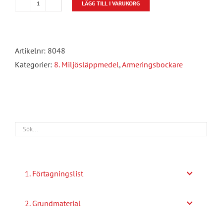
LÄGG TILL I VARUKORG
Armeringsbockare
bänkmontage
mängd
Artikelnr:
8048
Kategorier:
8. Miljösläppmedel
,
Armeringsbockare
1. Förtagningslist
2. Grundmaterial