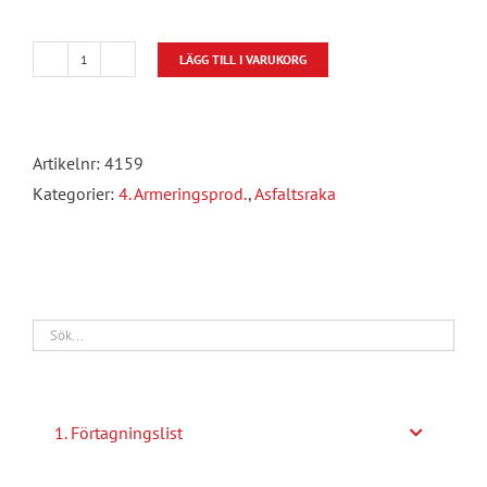
LÄGG TILL I VARUKORG
Asfaltsraka
med
aluminiumblad
Artikelnr:
4159
mängd
Kategorier:
4. Armeringsprod.
,
Asfaltsraka
1. Förtagningslist