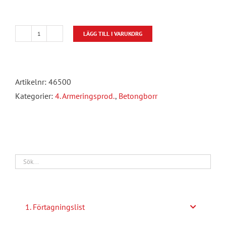
LÄGG TILL I VARUKORG
Betongborr
SDS
fäste
Artikelnr:
46500
mängd
Kategorier:
4. Armeringsprod.
,
Betongborr
1. Förtagningslist