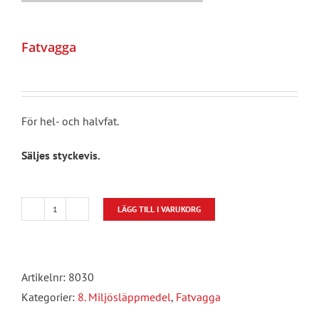
Fatvagga
För hel- och halvfat.
Säljes styckevis.
LÄGG TILL I VARUKORG
Fatvagga
mängd
Artikelnr:
8030
Kategorier:
8. Miljösläppmedel
,
Fatvagga