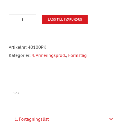
LÄGG TILL I VARUKORG
Formstag
ändknopp
plyfa
Artikelnr:
40100PK
plastkona
Kategorier:
4. Armeringsprod.
,
Formstag
35mm
mängd
1. Förtagningslist