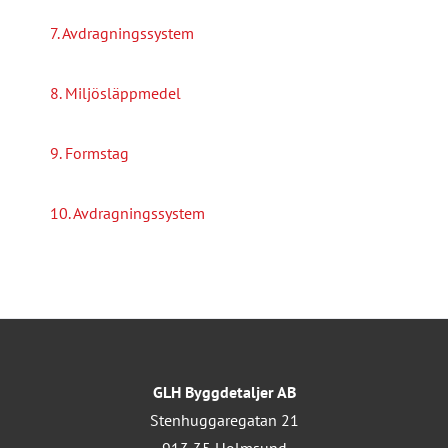
7. Avdragningssystem
8. Miljösläppmedel
9. Formstag
10. Avdragningssystem
GLH Byggdetaljer AB
Stenhuggaregatan 21