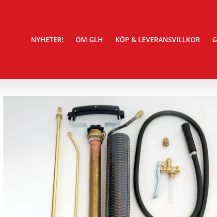
NYHETER!
OM GLH
KÖP & LEVERANSVILLKOR
G