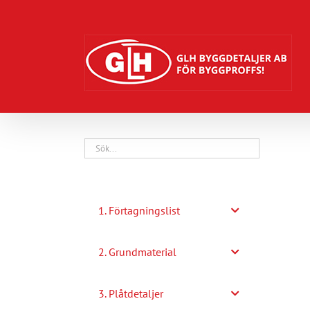
Fortsätt
till
innehållet
1. Förtagningslist
2. Grundmaterial
3. Plåtdetaljer