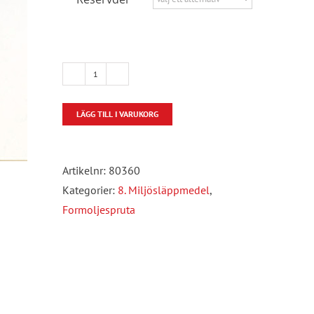
Gloria
Formoljespruta
LÄGG TILL I VARUKORG
Tillbehör
mängd
Artikelnr:
80360
Kategorier:
8. Miljösläppmedel
,
Formoljespruta