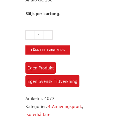
Säljs per kartong.
Isolerhållare
med
LÄGG TILL I VARUKORG
hullingar
mängd
Egen Produkt
Egen Svensk Tillverkning
Artikelnr:
4072
Kategorier:
4. Armeringsprod.
,
Isolerhållare