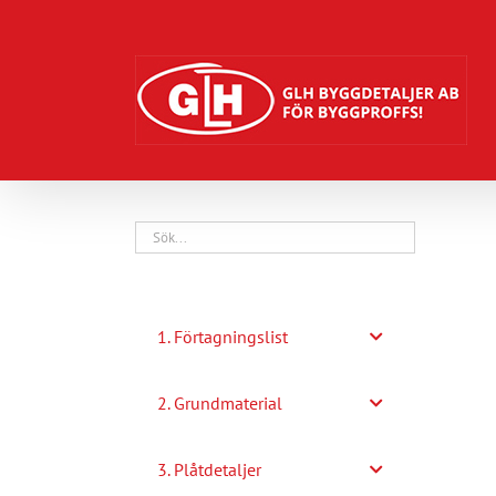
Fortsätt
till
innehållet
1. Förtagningslist
2. Grundmaterial
3. Plåtdetaljer