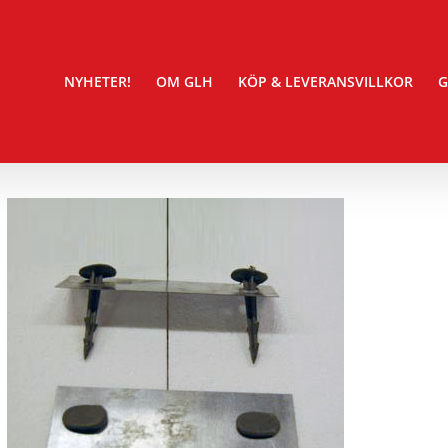
NYHETER!
OM GLH
KÖP & LEVERANSVILLKOR
G