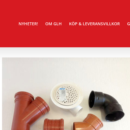
NYHETER!
OM GLH
KÖP & LEVERANSVILLKOR
G