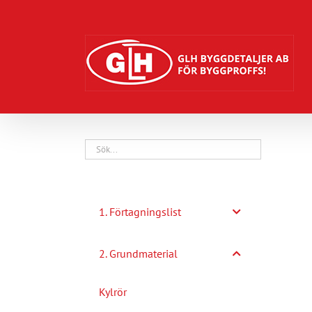
Fortsätt
till
innehållet
1. Förtagningslist
2. Grundmaterial
Kylrör