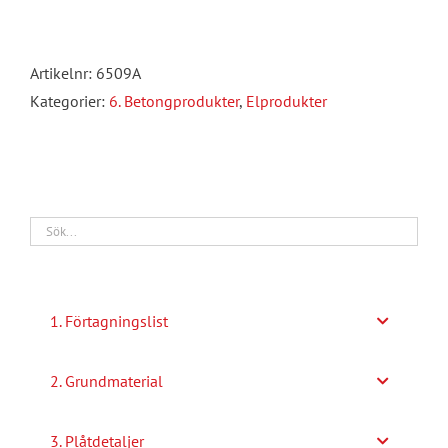
IP44,
10amp
Artikelnr:
6509A
Digital
Kategorier:
6. Betongprodukter
,
Elprodukter
mängd
1. Förtagningslist
2. Grundmaterial
3. Plåtdetaljer