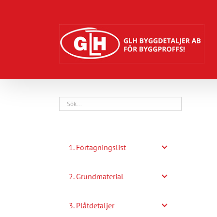
Fortsätt
till
innehållet
1. Förtagningslist
2. Grundmaterial
3. Plåtdetaljer