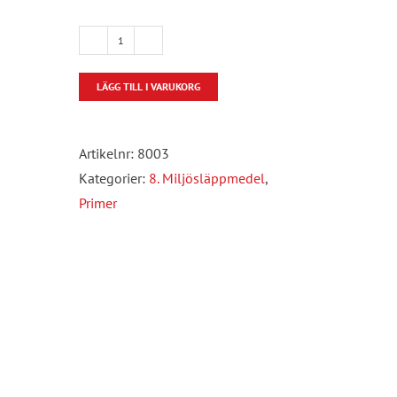
Sika
betonglim
LÄGG TILL I VARUKORG
(primer)
25kg/dunk
mängd
Artikelnr:
8003
Kategorier:
8. Miljösläppmedel
,
Primer