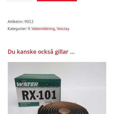
Volclay
DH
101
Artikelnr:
9012
Fördröjning
Kategorier:
9. Vattentätning
,
Volclay
bentonitband
30
lm/krt
Du kanske också gillar …
mängd