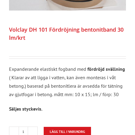
Volclay DH 101 Fördröjning bentonitband 30
lm/krt
Expanderande elastiskt fogband med
fördröjd svällning
( Klarar av att ligga i vatten, kan även monteras i våt
betong.) baserad på bentonitlera är avsedda för tätning
av gjutfogar i betong. mått mm: 10 x 15; lm / förp: 30
Säljes styckevis.
LÄGG TILL I VARUKORG