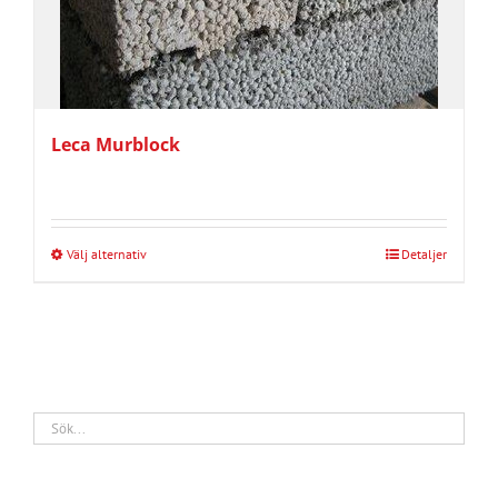
Leca Murblock
Välj alternativ
Detaljer
Den
här
produkten
har
flera
varianter.
De
olika