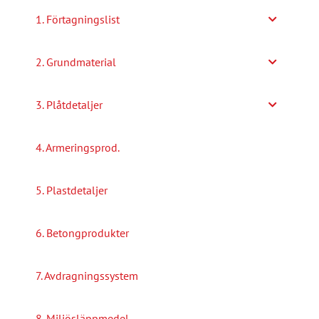
alternativen
1. Förtagningslist
kan
väljas
2. Grundmaterial
på
produktsidan
3. Plåtdetaljer
4. Armeringsprod.
5. Plastdetaljer
6. Betongprodukter
7. Avdragningssystem
8. Miljösläppmedel