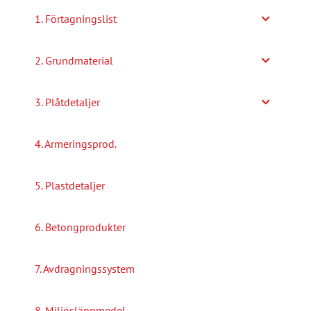
alternativen
1. Förtagningslist
kan
väljas
2. Grundmaterial
på
produktsidan
3. Plåtdetaljer
4. Armeringsprod.
5. Plastdetaljer
6. Betongprodukter
7. Avdragningssystem
8. Miljösläppmedel