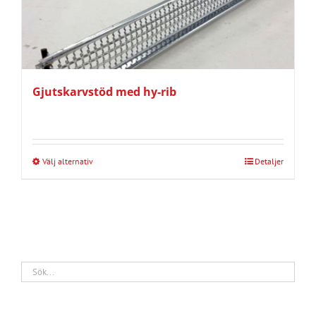
Gjutskarvstöd med hy-rib
Välj alternativ
Detaljer
Den
här
produkten
har
flera
varianter.
De
olika