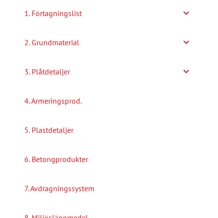
alternativen
1. Förtagningslist
kan
väljas
2. Grundmaterial
på
produktsidan
3. Plåtdetaljer
4. Armeringsprod.
5. Plastdetaljer
6. Betongprodukter
7. Avdragningssystem
8. Miljösläppmedel