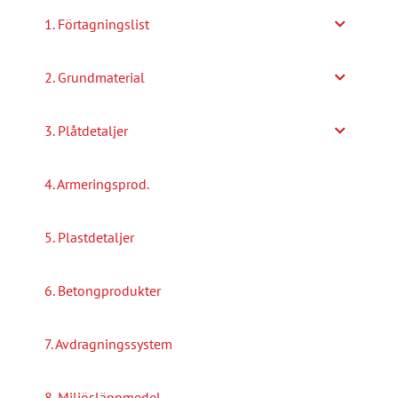
alternativen
1. Förtagningslist
kan
väljas
2. Grundmaterial
på
produktsidan
3. Plåtdetaljer
4. Armeringsprod.
5. Plastdetaljer
6. Betongprodukter
7. Avdragningssystem
8. Miljösläppmedel