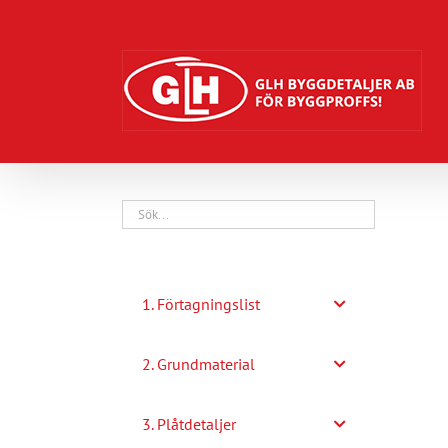
Fortsätt
till
innehållet
1. Förtagningslist
2. Grundmaterial
3. Plåtdetaljer