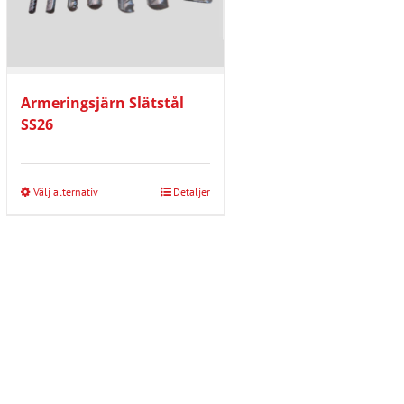
Armeringsjärn Slätstål
SS26
Välj alternativ
Detaljer
Den
här
produkten
har
flera
varianter.
De
olika
alternativen