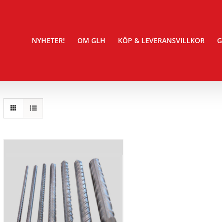
NYHETER!
OM GLH
KÖP & LEVERANSVILLKOR
G