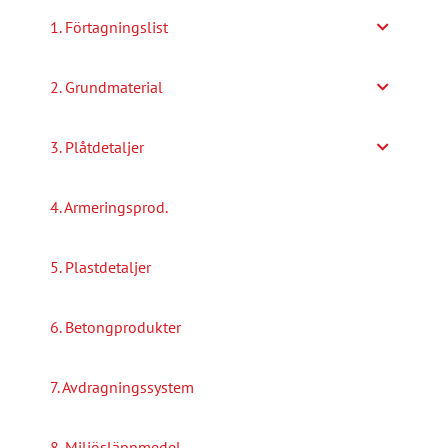
alternativen
1. Förtagningslist
kan
väljas
2. Grundmaterial
på
produktsidan
3. Plåtdetaljer
4. Armeringsprod.
5. Plastdetaljer
6. Betongprodukter
7. Avdragningssystem
8. Miljösläppmedel