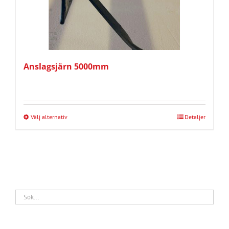
Anslagsjärn 5000mm
Välj alternativ
Detaljer
Den
här
produkten
har
flera
varianter.
De
olika