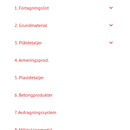
alternativen
1. Förtagningslist
kan
väljas
2. Grundmaterial
på
produktsidan
3. Plåtdetaljer
4. Armeringsprod.
5. Plastdetaljer
6. Betongprodukter
7. Avdragningssystem
8. Miljösläppmedel