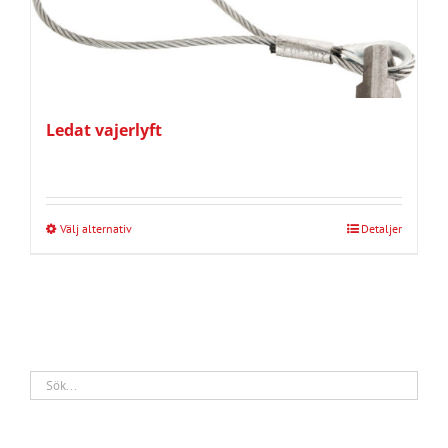
Ledat vajerlyft
Välj alternativ
Detaljer
Den
här
produkten
har
flera
varianter.
De
olika