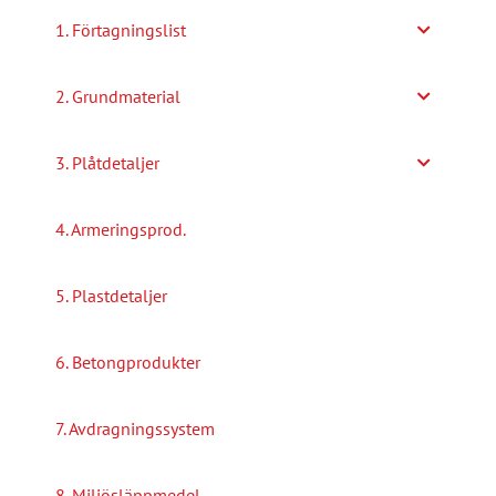
alternativen
1. Förtagningslist
kan
väljas
2. Grundmaterial
på
produktsidan
3. Plåtdetaljer
4. Armeringsprod.
5. Plastdetaljer
6. Betongprodukter
7. Avdragningssystem
8. Miljösläppmedel