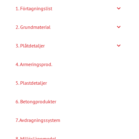
alternativen
1. Förtagningslist
kan
väljas
2. Grundmaterial
på
produktsidan
3. Plåtdetaljer
4. Armeringsprod.
5. Plastdetaljer
6. Betongprodukter
7. Avdragningssystem
8. Miljösläppmedel