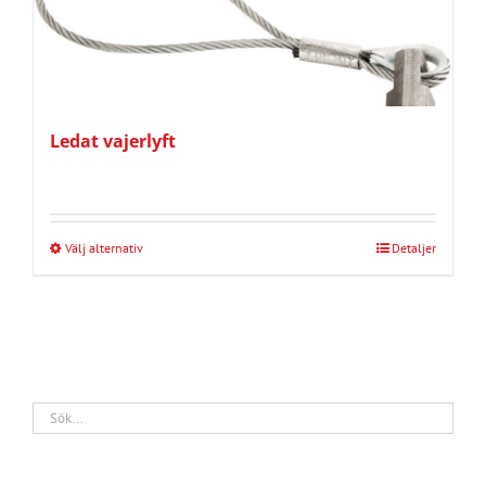
Ledat vajerlyft
Välj alternativ
Detaljer
Den
här
produkten
har
flera
varianter.
De
olika