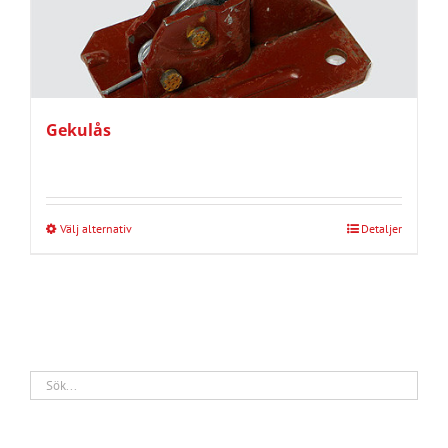
Gekulås
Välj alternativ
Detaljer
Den
här
produkten
har
flera
varianter.
De
olika