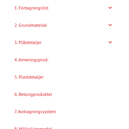
alternativen
1. Förtagningslist
kan
väljas
2. Grundmaterial
på
produktsidan
3. Plåtdetaljer
4. Armeringsprod.
5. Plastdetaljer
6. Betongprodukter
7. Avdragningssystem
8. Miljösläppmedel