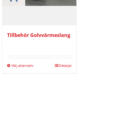
Tillbehör Golvvärmeslang
Välj alternativ
Detaljer
Den
här
produkten
har
flera
varianter.
De
olika
alternativen