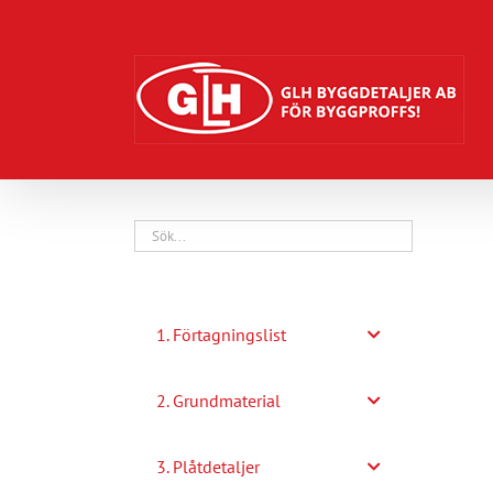
Fortsätt
till
innehållet
1. Förtagningslist
2. Grundmaterial
3. Plåtdetaljer