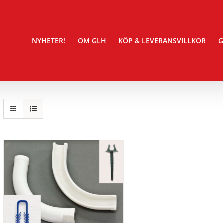
NYHETER!
OM GLH
KÖP & LEVERANSVILLKOR
G