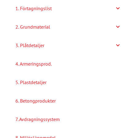
alternativen
1. Förtagningslist
kan
väljas
2. Grundmaterial
på
produktsidan
3. Plåtdetaljer
4. Armeringsprod.
5. Plastdetaljer
6. Betongprodukter
7. Avdragningssystem
8. Miljösläppmedel