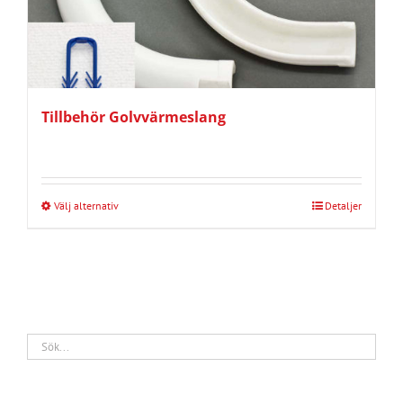
Tillbehör Golvvärmeslang
Välj alternativ
Detaljer
Den
här
produkten
har
flera
varianter.
De
olika