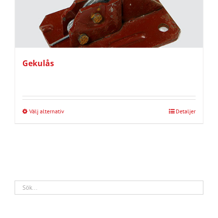
Gekulås
Välj alternativ
Detaljer
Den
här
produkten
har
flera
varianter.
De
olika