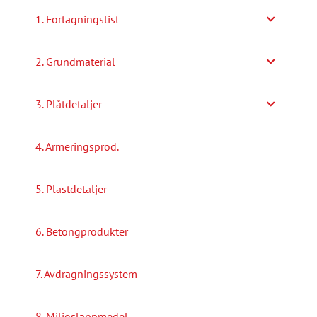
alternativen
1. Förtagningslist
kan
väljas
2. Grundmaterial
på
produktsidan
3. Plåtdetaljer
4. Armeringsprod.
5. Plastdetaljer
6. Betongprodukter
7. Avdragningssystem
8. Miljösläppmedel