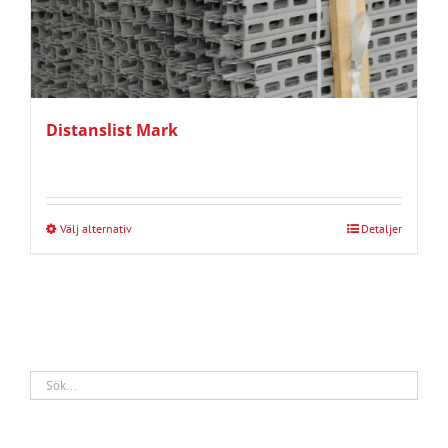
Distanslist Mark
Välj alternativ
Detaljer
Den
här
produkten
har
flera
varianter.
De
olika