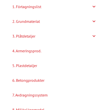
alternativen
1. Förtagningslist
kan
väljas
2. Grundmaterial
på
produktsidan
3. Plåtdetaljer
4. Armeringsprod.
5. Plastdetaljer
6. Betongprodukter
7. Avdragningssystem
8. Miljösläppmedel