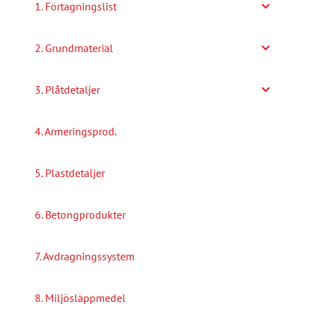
1. Förtagningslist
kan
väljas
2. Grundmaterial
på
produktsidan
3. Plåtdetaljer
4. Armeringsprod.
5. Plastdetaljer
6. Betongprodukter
7. Avdragningssystem
8. Miljösläppmedel