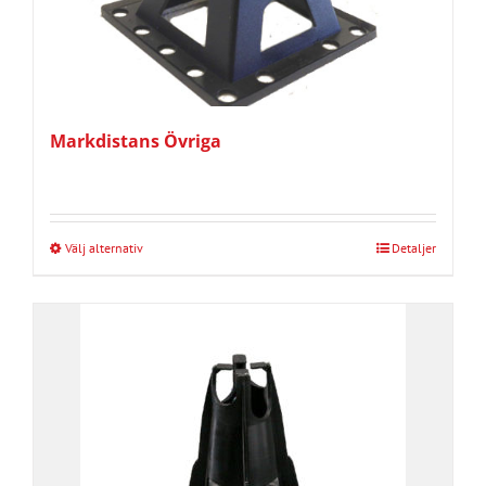
Markdistans Övriga
Välj alternativ
Detaljer
Den
här
produkten
har
flera
varianter.
De
olika