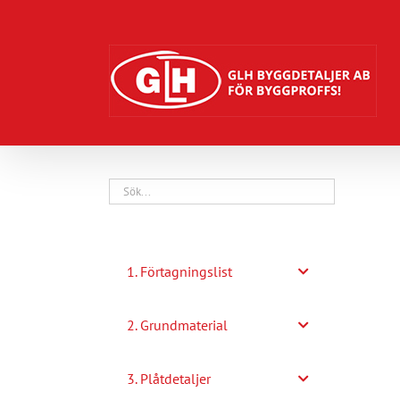
Fortsätt
till
innehållet
1. Förtagningslist
2. Grundmaterial
3. Plåtdetaljer