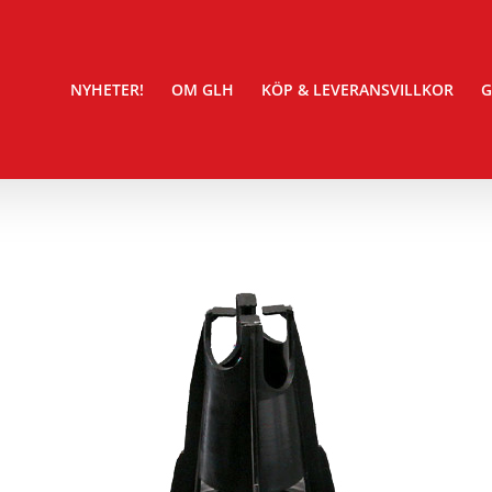
NYHETER!
OM GLH
KÖP & LEVERANSVILLKOR
G