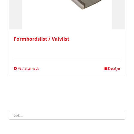
Formbordslist / Valvlist
Välj alternativ
Detaljer
Den
här
produkten
har
flera
varianter.
De
olika