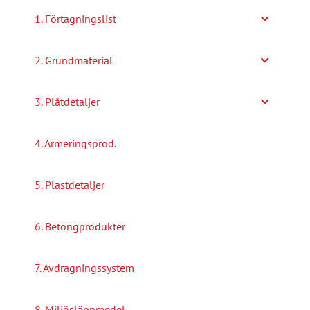
alternativen
1. Förtagningslist
kan
väljas
2. Grundmaterial
på
produktsidan
3. Plåtdetaljer
4. Armeringsprod.
5. Plastdetaljer
6. Betongprodukter
7. Avdragningssystem
8. Miljösläppmedel