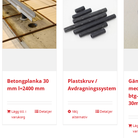
Betongplanka 30
Plastskruv /
Gän
mm l=2400 mm
Avdragningssystem
med
btg
30
Lägg till i
Detaljer
Välj
Detaljer
Den
varukorg
alternativ
här
Lägg
produkten
var