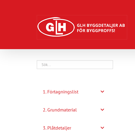
Fortsätt
till
innehållet
1. Förtagningslist
2. Grundmaterial
3. Plåtdetaljer