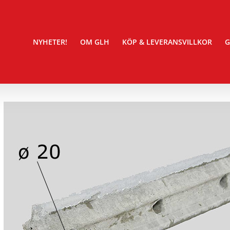
NYHETER!
OM GLH
KÖP & LEVERANSVILLKOR
G