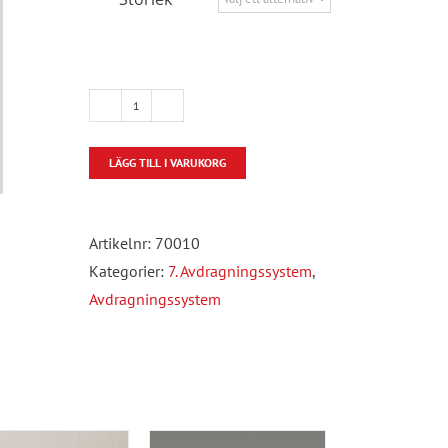
Betongbana
/
LÄGG TILL I VARUKORG
Avdragningssystem
mängd
Artikelnr:
70010
Kategorier:
7. Avdragningssystem
,
Avdragningssystem