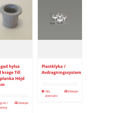
gad hylsa
Plastklyka /
 krage Till
Avdragningssystem
-planka Höjd
mm
Välj
Detaljer
Den
alternativ
här
 till i
Detaljer
produkten
ukorg