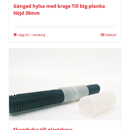
Gängad hylsa med krage Till btg-planka
Höjd 30mm
Lägg till i varukorg
Detaljer
Skarvhylsa till plastskruv