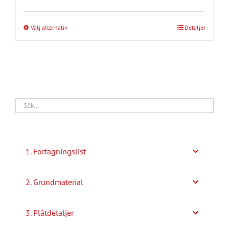
Välj alternativ
Detaljer
Den
här
produkten
har
flera
varianter.
De
olika
alternativen
1. Förtagningslist
kan
väljas
2. Grundmaterial
på
produktsidan
3. Plåtdetaljer