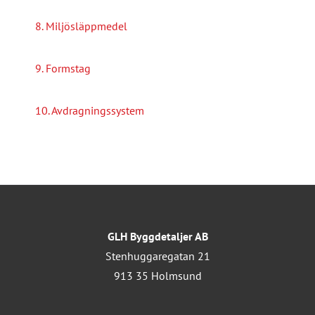
8. Miljösläppmedel
9. Formstag
10. Avdragningssystem
GLH Byggdetaljer AB
Stenhuggaregatan 21
913 35 Holmsund