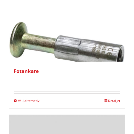
Fotankare
Välj alternativ
Detaljer
Den
här
produkten
har