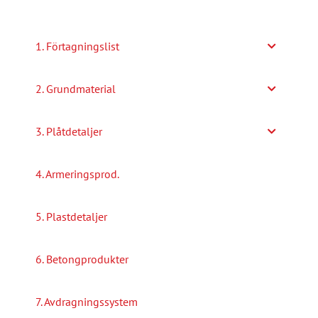
olika
alternativen
1. Förtagningslist
kan
väljas
2. Grundmaterial
på
produktsidan
3. Plåtdetaljer
4. Armeringsprod.
5. Plastdetaljer
6. Betongprodukter
7. Avdragningssystem