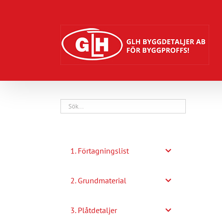
Fortsätt
till
innehållet
1. Förtagningslist
2. Grundmaterial
3. Plåtdetaljer