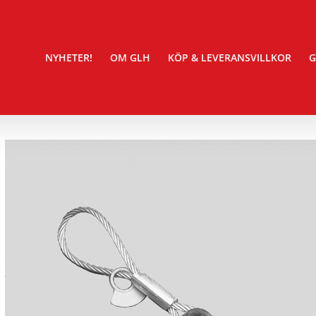
NYHETER!
OM GLH
KÖP & LEVERANSVILLKOR
G