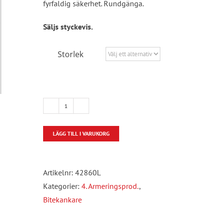
fyrfaldig säkerhet. Rundgänga.
Säljs styckevis.
Storlek
Perfekt
Lyft
LÄGG TILL I VARUKORG
mängd
Artikelnr:
42860L
Kategorier:
4. Armeringsprod.
,
Bitekankare