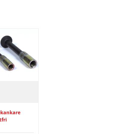
ekankare
fri