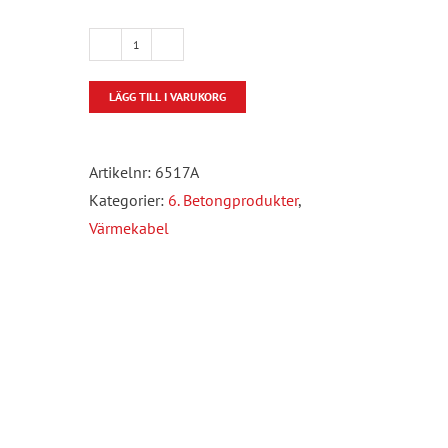
Grenuttag
416-
LÄGG TILL I VARUKORG
6
CEE
till
Artikelnr:
6517A
3st
Kategorier:
6. Betongprodukter
,
216-
Värmekabel
6
M
2,5M
H07RN-
F
5G2,5
mängd