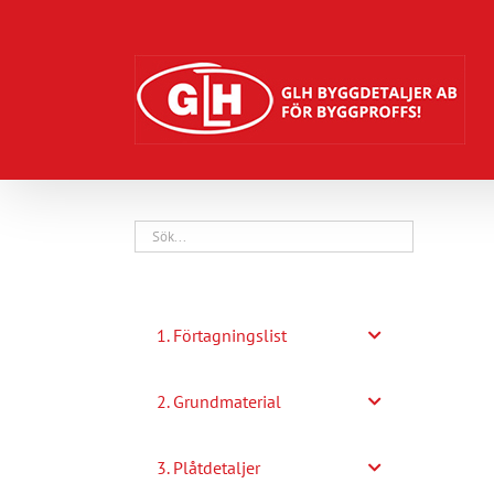
Fortsätt
till
innehållet
1. Förtagningslist
2. Grundmaterial
3. Plåtdetaljer