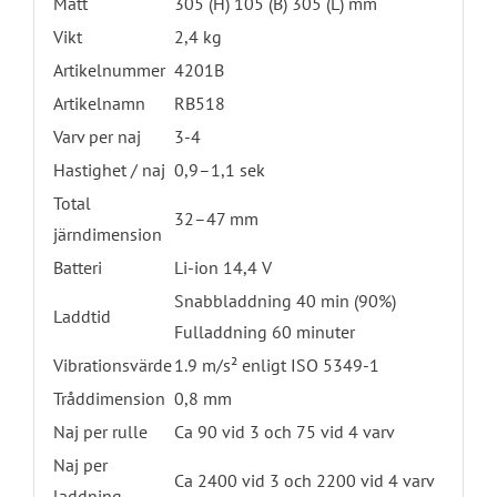
Mått
305 (H) 105 (B) 305 (L) mm
Vikt
2,4 kg
Artikelnummer
4201B
Artikelnamn
RB518
Varv per naj
3-4
Hastighet / naj
0,9–1,1 sek
Total
32–47 mm
järndimension
Batteri
Li-ion 14,4 V
Snabbladdning 40 min (90%)
Laddtid
Fulladdning 60 minuter
Vibrationsvärde
1.9 m/s² enligt ISO 5349-1
Tråddimension
0,8 mm
Naj per rulle
Ca 90 vid 3 och 75 vid 4 varv
Naj per
Ca 2400 vid 3 och 2200 vid 4 varv
laddning